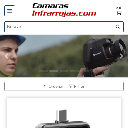
× 0
Anterior
Sig
Ordenar
Filtrar