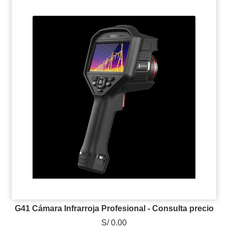
G41 Cámara Infrarroja Profesional - Consulta precio
S/ 0.00